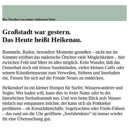
Der Norden von seiner schönsten Seite.
Großstadt war gestern.
Das Heute heißt Heikenau.
Bummeln, Baden, besondere Momente genießen – nicht nur im
Sommer eröffnet das malerische Örtchen viele Möglichkeiten – hier
zwischen Feld und Meer ist alles möglich. Kein Wunder, lädt das
Ostseebad doch mit feinen Sandstränden, vielen kleinen Cafés oder
seinem Künstlermuseum zum Verweilen, Stöbern und Innehalten
ein. Freuen Sie sich auf die Freude Neues zu entdecken.
Heikendorf ist ein kleiner Hotspot für Surfer, Wasserwanderer und
Segler. Wer baden will, kann dies in freier Natur oder in der
historischen Seebadeanstalt tun. Und wer beim Blick aufs Wasser
einfach nur entspannen möchte, der kann sich als Pottkieker
profilieren – ob Kreuzfahrtschiffe, Segelyachten oder Förde-Fähren
– das rund um die Uhr geöffnete „Seefahrtskino“ ist immer wieder
für eine Überraschung gut.